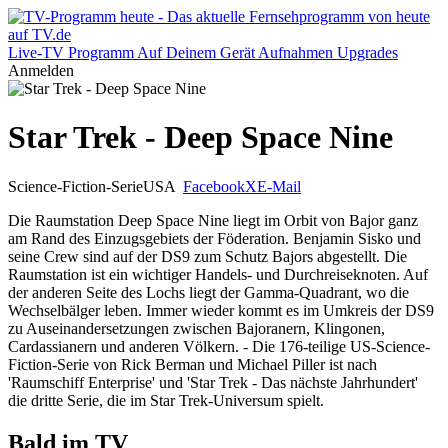
Live-TV
Programm
Auf Deinem Gerät
Aufnahmen
Upgrades
Anmelden
Star Trek - Deep Space Nine
Science-Fiction-Serie
USA
Facebook
X
E-Mail
Die Raumstation Deep Space Nine liegt im Orbit von Bajor ganz
am Rand des Einzugsgebiets der Föderation. Benjamin Sisko und
seine Crew sind auf der DS9 zum Schutz Bajors abgestellt. Die
Raumstation ist ein wichtiger Handels- und Durchreiseknoten. Auf
der anderen Seite des Lochs liegt der Gamma-Quadrant, wo die
Wechselbälger leben. Immer wieder kommt es im Umkreis der DS9
zu Auseinandersetzungen zwischen Bajoranern, Klingonen,
Cardassianern und anderen Völkern. - Die 176-teilige US-Science-
Fiction-Serie von Rick Berman und Michael Piller ist nach
'Raumschiff Enterprise' und 'Star Trek - Das nächste Jahrhundert'
die dritte Serie, die im Star Trek-Universum spielt.
Bald im TV