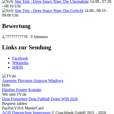
Star Trek - Deep Space Nine: Die Übernahme
14.08., 07:20
- 08:10 Uhr
Star Trek - Deep Space Nine: Das Gefecht
14.08., 08:10 -
09:00 Uhr
Bewertung
4,77777777778
9 Stimmen
Links zur Sendung
Facebook
Wikipedia
IMDB
Appstore
Playstore
Amazon
Windows
Hilfe
Häufige Fragen
Kontakt
Wir sind TV.de
Dein Fernsehen
Dein Fußball
Deine WM 2026
Bequem zahlen
PayPal
VISA
MasterCard
AGB
Datenschutz
Impressum
© Couchfunk GmbH 2011 - 2026