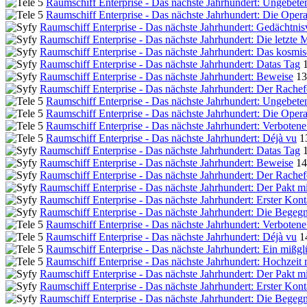
Raumschiff Enterprise - Das nächste Jahrhundert: Ungebete
Raumschiff Enterprise - Das nächste Jahrhundert: Die Opera
Raumschiff Enterprise - Das nächste Jahrhundert: Gedächtnisv
Raumschiff Enterprise - Das nächste Jahrhundert: Die letzte 
Raumschiff Enterprise - Das nächste Jahrhundert: Das kosmi
Raumschiff Enterprise - Das nächste Jahrhundert: Datas Tag
Raumschiff Enterprise - Das nächste Jahrhundert: Beweise
13
Raumschiff Enterprise - Das nächste Jahrhundert: Der Rache
Raumschiff Enterprise - Das nächste Jahrhundert: Ungebete
Raumschiff Enterprise - Das nächste Jahrhundert: Die Opera
Raumschiff Enterprise - Das nächste Jahrhundert: Verbotene
Raumschiff Enterprise - Das nächste Jahrhundert: Déjà vu
1
Raumschiff Enterprise - Das nächste Jahrhundert: Datas Tag
Raumschiff Enterprise - Das nächste Jahrhundert: Beweise
14
Raumschiff Enterprise - Das nächste Jahrhundert: Der Rache
Raumschiff Enterprise - Das nächste Jahrhundert: Der Pakt m
Raumschiff Enterprise - Das nächste Jahrhundert: Erster Kont
Raumschiff Enterprise - Das nächste Jahrhundert: Die Bege
Raumschiff Enterprise - Das nächste Jahrhundert: Verbotene
Raumschiff Enterprise - Das nächste Jahrhundert: Déjà vu
1
Raumschiff Enterprise - Das nächste Jahrhundert: Ein mißg
Raumschiff Enterprise - Das nächste Jahrhundert: Hochzeit 
Raumschiff Enterprise - Das nächste Jahrhundert: Der Pakt m
Raumschiff Enterprise - Das nächste Jahrhundert: Erster Kont
Raumschiff Enterprise - Das nächste Jahrhundert: Die Bege