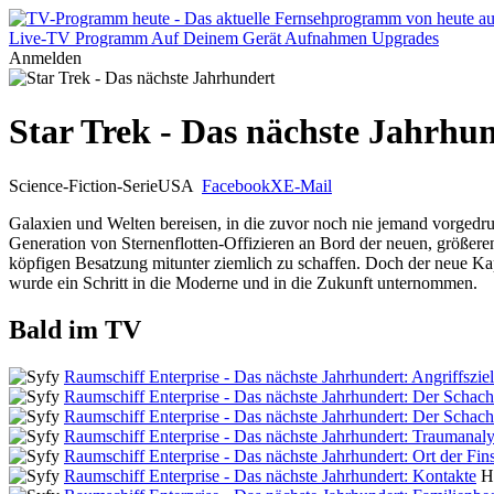
Live-TV
Programm
Auf Deinem Gerät
Aufnahmen
Upgrades
Anmelden
Star Trek - Das nächste Jahrhu
Science-Fiction-Serie
USA
Facebook
X
E-Mail
Galaxien und Welten bereisen, in die zuvor noch nie jemand vorgedrun
Generation von Sternenflotten-Offizieren an Bord der neuen, größer
köpfigen Besatzung mitunter ziemlich zu schaffen. Doch der neue Ka
wurde ein Schritt in die Moderne und in die Zukunft unternommen.
Bald im TV
Raumschiff Enterprise - Das nächste Jahrhundert: Angriffszie
Raumschiff Enterprise - Das nächste Jahrhundert: Der Schach
Raumschiff Enterprise - Das nächste Jahrhundert: Der Schach
Raumschiff Enterprise - Das nächste Jahrhundert: Traumanal
Raumschiff Enterprise - Das nächste Jahrhundert: Ort der Fins
Raumschiff Enterprise - Das nächste Jahrhundert: Kontakte
H