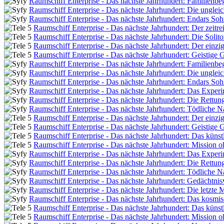
Raumschiff Enterprise - Das nächste Jahrhundert: Familienb
Raumschiff Enterprise - Das nächste Jahrhundert: Die unglei
Raumschiff Enterprise - Das nächste Jahrhundert: Endars So
Raumschiff Enterprise - Das nächste Jahrhundert: Der zeitre
Raumschiff Enterprise - Das nächste Jahrhundert: Die Solit
Raumschiff Enterprise - Das nächste Jahrhundert: Der einz
Raumschiff Enterprise - Das nächste Jahrhundert: Geistige 
Raumschiff Enterprise - Das nächste Jahrhundert: Familienb
Raumschiff Enterprise - Das nächste Jahrhundert: Die unglei
Raumschiff Enterprise - Das nächste Jahrhundert: Endars So
Raumschiff Enterprise - Das nächste Jahrhundert: Das Exper
Raumschiff Enterprise - Das nächste Jahrhundert: Die Rettun
Raumschiff Enterprise - Das nächste Jahrhundert: Tödliche N
Raumschiff Enterprise - Das nächste Jahrhundert: Der einz
Raumschiff Enterprise - Das nächste Jahrhundert: Geistige 
Raumschiff Enterprise - Das nächste Jahrhundert: Das künst
Raumschiff Enterprise - Das nächste Jahrhundert: Mission 
Raumschiff Enterprise - Das nächste Jahrhundert: Das Exper
Raumschiff Enterprise - Das nächste Jahrhundert: Die Rettun
Raumschiff Enterprise - Das nächste Jahrhundert: Tödliche N
Raumschiff Enterprise - Das nächste Jahrhundert: Gedächtnisv
Raumschiff Enterprise - Das nächste Jahrhundert: Die letzte 
Raumschiff Enterprise - Das nächste Jahrhundert: Das kosmi
Raumschiff Enterprise - Das nächste Jahrhundert: Das künst
Raumschiff Enterprise - Das nächste Jahrhundert: Mission 