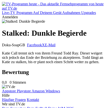
Live-TV
Programm
Auf Deinem Gerät
Aufnahmen
Upgrades
Anmelden
Stalked: Dunkle Begierde
Doku-Soap
GB
Facebook
X
E-Mail
Katie Call trennt sich von ihrem Freund Todd Ray. Dieser weigert
sich jedoch das Ende der Beziehung zu akzeptieren. Todd fängt an
Katie zu stalken, bis er plant noch einen Schritt weiter zu gehen.
Bewertung
0,0
0 Stimmen
Appstore
Playstore
Amazon
Windows
Hilfe
Häufige Fragen
Kontakt
Wir sind TV.de