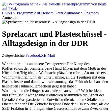
Live-TV
Programm
Auf Deinem Gerät
Aufnahmen
Upgrades
Anmelden
Sprelacart und Plasteschüssel -
Alltagsdesign in der DDR
Zeitgeschichte
Facebook
X
E-Mail
Wir erinnern uns an unsere Teenagerzeit: Der Klang des
Kofferradios, der orangefarbene Hand-Mixer, mit dem Mutti in der
Küche den Teig für die Weihnachtsplätzchen rührte. An unsere erste
Wohnungseinrichtung als junge Familie, an die Teegläser mit dem
Plastikeinsatz und daran, wie wir sonntags das Frühstücksei aus den
hellblauen Hühner-Eierbechern gegessen haben.
Warum sahen die Dinge so aus, wie sie aussahen? Welche Ideen
und Einflüsse, Zwänge und Kontrollen bestimmten die Arbeit der
Gestalter? Was passierte mit Entwürfen die nicht den Gefallen der
Oberen fanden? Die Zeitreise beginnt Ende der 1940er-Jahre, als die
SED-Fraktion in Thüringen eine Gesetzesinitiative zum Zwecke der