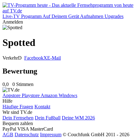
Live-TV
Programm
Auf Deinem Gerät
Aufnahmen
Upgrades
Anmelden
Spotted
Verkehr
D
Facebook
X
E-Mail
Bewertung
0,0
0 Stimmen
Appstore
Playstore
Amazon
Windows
Hilfe
Häufige Fragen
Kontakt
Wir sind TV.de
Dein Fernsehen
Dein Fußball
Deine WM 2026
Bequem zahlen
PayPal
VISA
MasterCard
AGB
Datenschutz
Impressum
© Couchfunk GmbH 2011 - 2026