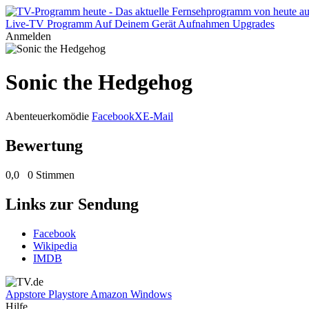
Live-TV
Programm
Auf Deinem Gerät
Aufnahmen
Upgrades
Anmelden
Sonic the Hedgehog
Abenteuerkomödie
Facebook
X
E-Mail
Bewertung
0,0
0 Stimmen
Links zur Sendung
Facebook
Wikipedia
IMDB
Appstore
Playstore
Amazon
Windows
Hilfe