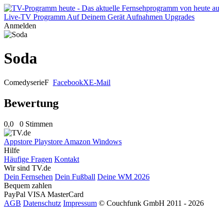
Live-TV
Programm
Auf Deinem Gerät
Aufnahmen
Upgrades
Anmelden
Soda
Comedyserie
F
Facebook
X
E-Mail
Bewertung
0,0
0 Stimmen
Appstore
Playstore
Amazon
Windows
Hilfe
Häufige Fragen
Kontakt
Wir sind TV.de
Dein Fernsehen
Dein Fußball
Deine WM 2026
Bequem zahlen
PayPal
VISA
MasterCard
AGB
Datenschutz
Impressum
© Couchfunk GmbH 2011 - 2026