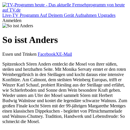
Live-TV
Programm
Auf Deinem Gerät
Aufnahmen
Upgrades
Anmelden
So isst Anders
Essen und Trinken
Facebook
X
E-Mail
Spitzenkoch Sören Anders entdeckt die Mosel von ihrer süßen,
steilen und herzhaften Seite. Mit Monika Servaty erntet er den roten
Weinbergpfirsich in den Steillagen und kocht daraus eine intensive
Konfitüre. Am Calmont, dem steilsten Weinberg Europas, trifft er
Winzer Karl Schauf, probiert Riesling aus der Steillage und erfährt,
wie Schieferboden und Sonne dem Wein besondere Kraft geben.
Wieder unten am Ufer der Mosel sammelt Sören mit Herbert
Budwig Walnüsse und kostet die legendäre schwarze Walnuss. Zum
großen Finale kocht Sören mit der 99-jährigen Margarethe Mentges
einen klassischen Dippekuchen - begleitet von Pfirsichmarmelade
und Walnuss-Chutney. Tradition, Handwerk und Lebensfreude: So
schmeckt die Mosel.