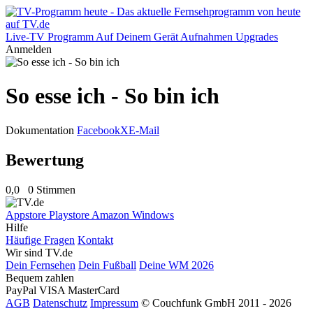
Live-TV
Programm
Auf Deinem Gerät
Aufnahmen
Upgrades
Anmelden
So esse ich - So bin ich
Dokumentation
Facebook
X
E-Mail
Bewertung
0,0
0 Stimmen
Appstore
Playstore
Amazon
Windows
Hilfe
Häufige Fragen
Kontakt
Wir sind TV.de
Dein Fernsehen
Dein Fußball
Deine WM 2026
Bequem zahlen
PayPal
VISA
MasterCard
AGB
Datenschutz
Impressum
© Couchfunk GmbH 2011 - 2026