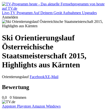
Live-TV
Programm
Auf Deinem Gerät
Aufnahmen
Upgrades
Anmelden
Ski Orientierungslauf
Österreichische
Staatsmeisterschaft 2015,
Highlights aus Kärnten
Orientierungslauf
Facebook
X
E-Mail
Bewertung
0,0
0 Stimmen
Appstore
Playstore
Amazon
Windows