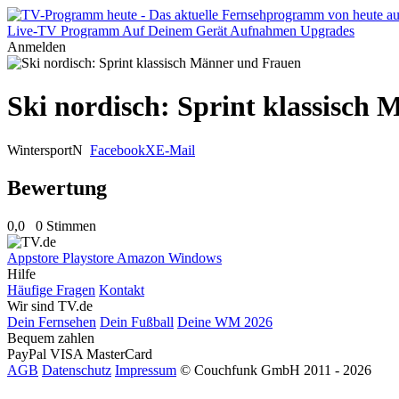
Live-TV
Programm
Auf Deinem Gerät
Aufnahmen
Upgrades
Anmelden
Ski nordisch: Sprint klassisch
Wintersport
N
Facebook
X
E-Mail
Bewertung
0,0
0 Stimmen
Appstore
Playstore
Amazon
Windows
Hilfe
Häufige Fragen
Kontakt
Wir sind TV.de
Dein Fernsehen
Dein Fußball
Deine WM 2026
Bequem zahlen
PayPal
VISA
MasterCard
AGB
Datenschutz
Impressum
© Couchfunk GmbH 2011 - 2026