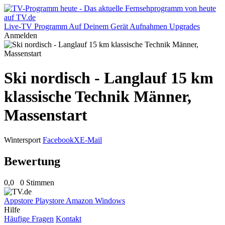
Live-TV
Programm
Auf Deinem Gerät
Aufnahmen
Upgrades
Anmelden
Ski nordisch - Langlauf 15 km
klassische Technik Männer,
Massenstart
Wintersport
Facebook
X
E-Mail
Bewertung
0,0
0 Stimmen
Appstore
Playstore
Amazon
Windows
Hilfe
Häufige Fragen
Kontakt