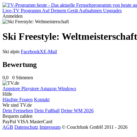
Live-TV
Programm
Auf Deinem Gerät
Aufnahmen
Upgrades
Anmelden
Ski Freestyle: Weltmeisterschaf
Ski alpin
Facebook
X
E-Mail
Bewertung
0,0
0 Stimmen
Appstore
Playstore
Amazon
Windows
Hilfe
Häufige Fragen
Kontakt
Wir sind TV.de
Dein Fernsehen
Dein Fußball
Deine WM 2026
Bequem zahlen
PayPal
VISA
MasterCard
AGB
Datenschutz
Impressum
© Couchfunk GmbH 2011 - 2026