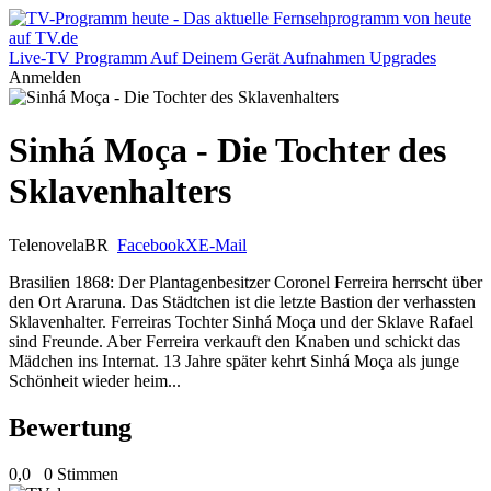
Live-TV
Programm
Auf Deinem Gerät
Aufnahmen
Upgrades
Anmelden
Sinhá Moça - Die Tochter des
Sklavenhalters
Telenovela
BR
Facebook
X
E-Mail
Brasilien 1868: Der Plantagenbesitzer Coronel Ferreira herrscht über
den Ort Araruna. Das Städtchen ist die letzte Bastion der verhassten
Sklavenhalter. Ferreiras Tochter Sinhá Moça und der Sklave Rafael
sind Freunde. Aber Ferreira verkauft den Knaben und schickt das
Mädchen ins Internat. 13 Jahre später kehrt Sinhá Moça als junge
Schönheit wieder heim...
Bewertung
0,0
0 Stimmen