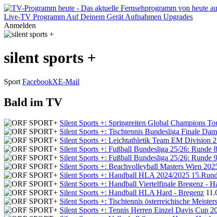
Live-TV
Programm
Auf Deinem Gerät
Aufnahmen
Upgrades
Anmelden
silent sports +
Sport
Facebook
X
E-Mail
Bald im TV
Silent Sports +: Springreiten Global Champions T
Silent Sports +: Tischtennis Bundesliga Finale Da
Silent Sports +: Leichtathletik Team EM Division 
Silent Sports +: Fußball Bundesliga 25/26: Runde 
Silent Sports +: Fußball Bundesliga 25/26: Runde 
Silent Sports +: Beachvolleyball Masters Wien 202
Silent Sports +: Handball HLA 2024/2025 15.Rund
Silent Sports +: Handball Viertelfinale Bregenz - H
Silent Sports +: Handball HLA Hard - Bregenz
11.
Silent Sports +: Tischtennis österreichische Meiste
Silent Sports +: Tennis Herren Einzel Davis Cup 20