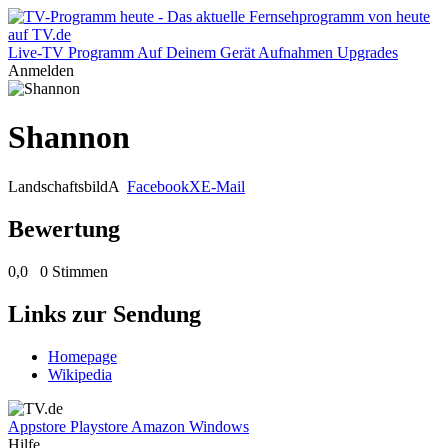
Live-TV
Programm
Auf Deinem Gerät
Aufnahmen
Upgrades
Anmelden
Shannon
Landschaftsbild
A
Facebook
X
E-Mail
Bewertung
0,0
0 Stimmen
Links zur Sendung
Homepage
Wikipedia
Appstore
Playstore
Amazon
Windows
Hilfe