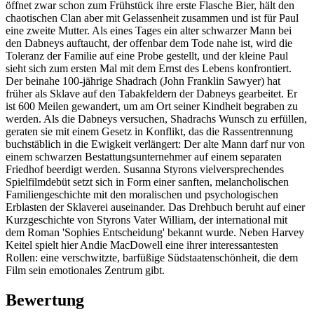
öffnet zwar schon zum Frühstück ihre erste Flasche Bier, hält den
chaotischen Clan aber mit Gelassenheit zusammen und ist für Paul
eine zweite Mutter. Als eines Tages ein alter schwarzer Mann bei
den Dabneys auftaucht, der offenbar dem Tode nahe ist, wird die
Toleranz der Familie auf eine Probe gestellt, und der kleine Paul
sieht sich zum ersten Mal mit dem Ernst des Lebens konfrontiert.
Der beinahe 100-jährige Shadrach (John Franklin Sawyer) hat
früher als Sklave auf den Tabakfeldern der Dabneys gearbeitet. Er
ist 600 Meilen gewandert, um am Ort seiner Kindheit begraben zu
werden. Als die Dabneys versuchen, Shadrachs Wunsch zu erfüllen,
geraten sie mit einem Gesetz in Konflikt, das die Rassentrennung
buchstäblich in die Ewigkeit verlängert: Der alte Mann darf nur von
einem schwarzen Bestattungsunternehmer auf einem separaten
Friedhof beerdigt werden. Susanna Styrons vielversprechendes
Spielfilmdebüt setzt sich in Form einer sanften, melancholischen
Familiengeschichte mit den moralischen und psychologischen
Erblasten der Sklaverei auseinander. Das Drehbuch beruht auf einer
Kurzgeschichte von Styrons Vater William, der international mit
dem Roman 'Sophies Entscheidung' bekannt wurde. Neben Harvey
Keitel spielt hier Andie MacDowell eine ihrer interessantesten
Rollen: eine verschwitzte, barfüßige Südstaatenschönheit, die dem
Film sein emotionales Zentrum gibt.
Bewertung