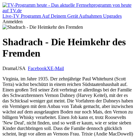
Live-TV
Programm
Auf Deinem Gerät
Aufnahmen
Upgrades
Anmelden
Shadrach - Die Heimkehr des
Fremden
Drama
USA
Facebook
X
E-Mail
Virginia, im Jahre 1935. Der zehnjährige Paul Whitehurst (Scott
Terra) wächst beschützt in einem reichen Südstaatenhaushalt auf.
Einen großen Teil seiner Zeit verbringt er allerdings bei der Familie
des Schwarzbrenners Vernon Dabney (Harvey Keitel), mit der es
das Schicksal weniger gut meint. Die Vorfahren der Dabneys haben
ein Vermögen mit dem Anbau von Tabak gemacht, aber inzwischen
wächst auf dem ausgelaugten Boden nur noch Mais, den Vernon zu
billigem Whisky verarbeitet. Einen Job kann er, trotz Roosevelts
'New Deal', nicht finden, und so weiß er kaum, wie er seine sieben
Kinder durchbringen soll. Dass die Familie dennoch glücklich
scheint, liegt vor allem an Vernons Frau. Trixie (Andie MacDowell)