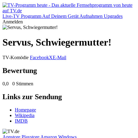
Live-TV
Programm
Auf Deinem Gerät
Aufnahmen
Upgrades
Anmelden
Servus, Schwiegermutter!
TV-Komödie
Facebook
X
E-Mail
Bewertung
0,0
0 Stimmen
Links zur Sendung
Homepage
Wikipedia
IMDB
Appstore
Playstore
Amazon
Windows