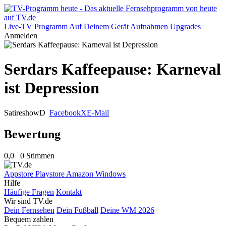
Live-TV
Programm
Auf Deinem Gerät
Aufnahmen
Upgrades
Anmelden
Serdars Kaffeepause: Karneval
ist Depression
Satireshow
D
Facebook
X
E-Mail
Bewertung
0,0
0 Stimmen
Appstore
Playstore
Amazon
Windows
Hilfe
Häufige Fragen
Kontakt
Wir sind TV.de
Dein Fernsehen
Dein Fußball
Deine WM 2026
Bequem zahlen