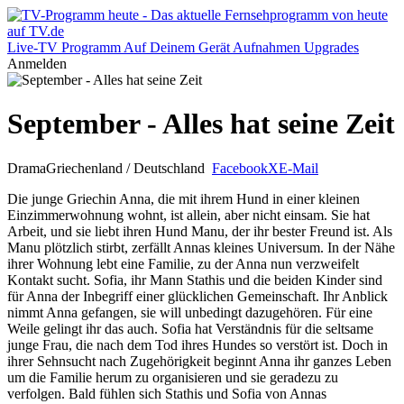
Live-TV
Programm
Auf Deinem Gerät
Aufnahmen
Upgrades
Anmelden
September - Alles hat seine Zeit
Drama
Griechenland / Deutschland
Facebook
X
E-Mail
Die junge Griechin Anna, die mit ihrem Hund in einer kleinen
Einzimmerwohnung wohnt, ist allein, aber nicht einsam. Sie hat
Arbeit, und sie liebt ihren Hund Manu, der ihr bester Freund ist. Als
Manu plötzlich stirbt, zerfällt Annas kleines Universum. In der Nähe
ihrer Wohnung lebt eine Familie, zu der Anna nun verzweifelt
Kontakt sucht. Sofia, ihr Mann Stathis und die beiden Kinder sind
für Anna der Inbegriff einer glücklichen Gemeinschaft. Ihr Anblick
nimmt Anna gefangen, sie will unbedingt dazugehören. Für eine
Weile gelingt ihr das auch. Sofia hat Verständnis für die seltsame
junge Frau, die nach dem Tod ihres Hundes so verstört ist. Doch in
ihrer Sehnsucht nach Zugehörigkeit beginnt Anna ihr ganzes Leben
um die Familie herum zu organisieren und sie geradezu zu
verfolgen. Bald fühlen sich Stathis und Sofia von Annas