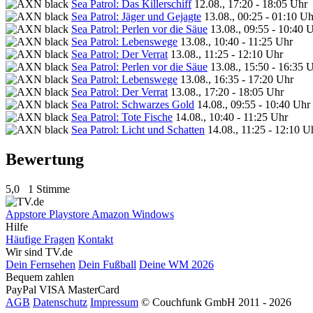
Sea Patrol: Das Killerschiff
12.08., 17:20 - 18:05 Uhr
Sea Patrol: Jäger und Gejagte
13.08., 00:25 - 01:10 Uh
Sea Patrol: Perlen vor die Säue
13.08., 09:55 - 10:40 
Sea Patrol: Lebenswege
13.08., 10:40 - 11:25 Uhr
Sea Patrol: Der Verrat
13.08., 11:25 - 12:10 Uhr
Sea Patrol: Perlen vor die Säue
13.08., 15:50 - 16:35 
Sea Patrol: Lebenswege
13.08., 16:35 - 17:20 Uhr
Sea Patrol: Der Verrat
13.08., 17:20 - 18:05 Uhr
Sea Patrol: Schwarzes Gold
14.08., 09:55 - 10:40 Uhr
Sea Patrol: Tote Fische
14.08., 10:40 - 11:25 Uhr
Sea Patrol: Licht und Schatten
14.08., 11:25 - 12:10 U
Bewertung
5,0
1 Stimme
Appstore
Playstore
Amazon
Windows
Hilfe
Häufige Fragen
Kontakt
Wir sind TV.de
Dein Fernsehen
Dein Fußball
Deine WM 2026
Bequem zahlen
PayPal
VISA
MasterCard
AGB
Datenschutz
Impressum
© Couchfunk GmbH 2011 - 2026