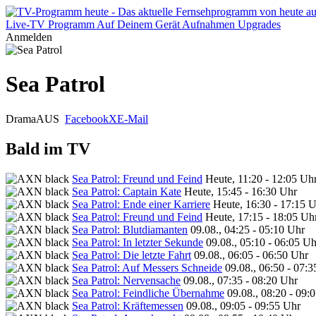
Live-TV
Programm
Auf Deinem Gerät
Aufnahmen
Upgrades
Anmelden
Sea Patrol
Drama
AUS
Facebook
X
E-Mail
Bald im TV
Sea Patrol: Freund und Feind
Heute, 11:20 - 12:05 Uh
Sea Patrol: Captain Kate
Heute, 15:45 - 16:30 Uhr
Sea Patrol: Ende einer Karriere
Heute, 16:30 - 17:15 
Sea Patrol: Freund und Feind
Heute, 17:15 - 18:05 Uh
Sea Patrol: Blutdiamanten
09.08., 04:25 - 05:10 Uhr
Sea Patrol: In letzter Sekunde
09.08., 05:10 - 06:05 Uh
Sea Patrol: Die letzte Fahrt
09.08., 06:05 - 06:50 Uhr
Sea Patrol: Auf Messers Schneide
09.08., 06:50 - 07:
Sea Patrol: Nervensache
09.08., 07:35 - 08:20 Uhr
Sea Patrol: Feindliche Übernahme
09.08., 08:20 - 09:
Sea Patrol: Kräftemessen
09.08., 09:05 - 09:55 Uhr