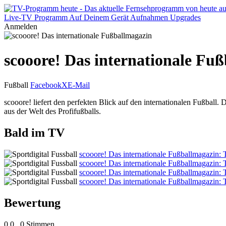
Live-TV
Programm
Auf Deinem Gerät
Aufnahmen
Upgrades
Anmelden
scooore! Das internationale Fu
Fußball
Facebook
X
E-Mail
scooore! liefert den perfekten Blick auf den internationalen Fußball
aus der Welt des Profifußballs.
Bald im TV
scooore! Das internationale Fußballmagazin: T
scooore! Das internationale Fußballmagazin: T
scooore! Das internationale Fußballmagazin: T
scooore! Das internationale Fußballmagazin: T
Bewertung
0,0
0 Stimmen