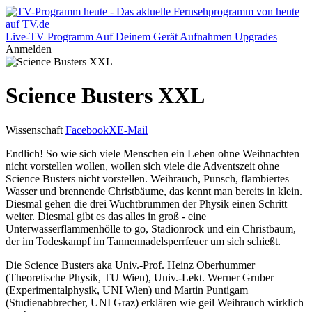
Live-TV
Programm
Auf Deinem Gerät
Aufnahmen
Upgrades
Anmelden
Science Busters XXL
Wissenschaft
Facebook
X
E-Mail
Endlich! So wie sich viele Menschen ein Leben ohne Weihnachten
nicht vorstellen wollen, wollen sich viele die Adventszeit ohne
Science Busters nicht vorstellen. Weihrauch, Punsch, flambiertes
Wasser und brennende Christbäume, das kennt man bereits in klein.
Diesmal gehen die drei Wuchtbrummen der Physik einen Schritt
weiter. Diesmal gibt es das alles in groß - eine
Unterwasserflammenhölle to go, Stadionrock und ein Christbaum,
der im Todeskampf im Tannennadelsperrfeuer um sich schießt.
Die Science Busters aka Univ.-Prof. Heinz Oberhummer
(Theoretische Physik, TU Wien), Univ.-Lekt. Werner Gruber
(Experimentalphysik, UNI Wien) und Martin Puntigam
(Studienabbrecher, UNI Graz) erklären wie geil Weihrauch wirklich