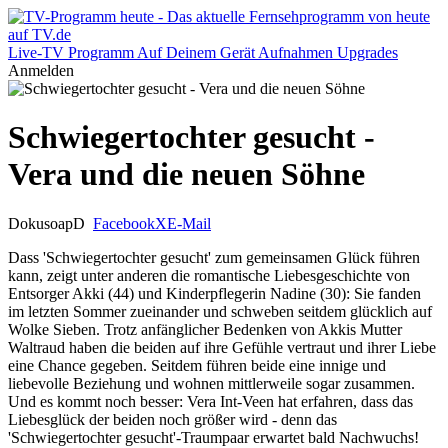
Live-TV
Programm
Auf Deinem Gerät
Aufnahmen
Upgrades
Anmelden
Schwiegertochter gesucht -
Vera und die neuen Söhne
Dokusoap
D
Facebook
X
E-Mail
Dass 'Schwiegertochter gesucht' zum gemeinsamen Glück führen
kann, zeigt unter anderen die romantische Liebesgeschichte von
Entsorger Akki (44) und Kinderpflegerin Nadine (30): Sie fanden
im letzten Sommer zueinander und schweben seitdem glücklich auf
Wolke Sieben. Trotz anfänglicher Bedenken von Akkis Mutter
Waltraud haben die beiden auf ihre Gefühle vertraut und ihrer Liebe
eine Chance gegeben. Seitdem führen beide eine innige und
liebevolle Beziehung und wohnen mittlerweile sogar zusammen.
Und es kommt noch besser: Vera Int-Veen hat erfahren, dass das
Liebesglück der beiden noch größer wird - denn das
'Schwiegertochter gesucht'-Traumpaar erwartet bald Nachwuchs!