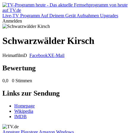
Live-TV
Programm
Auf Deinem Gerät
Aufnahmen
Upgrades
Anmelden
Schwarzwälder Kirsch
Heimatfilm
D
Facebook
X
E-Mail
Bewertung
0,0
0 Stimmen
Links zur Sendung
Homepage
Wikipedia
IMDB
Appstore
Playstore
Amazon
Windows