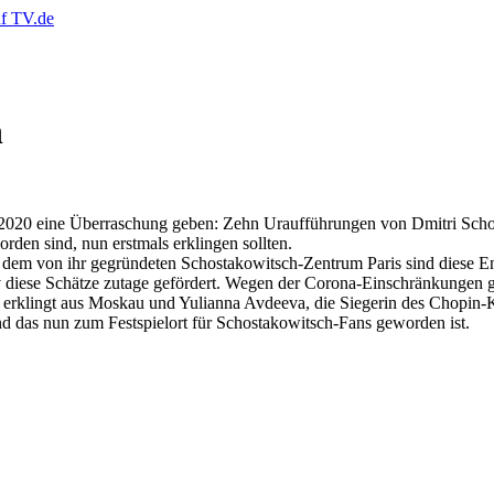
n
es 2020 eine Überraschung geben: Zehn Uraufführungen von Dmitri Sch
rden sind, nun erstmals erklingen sollten.
 dem von ihr gegründeten Schostakowitsch-Zentrum Paris sind diese En
ese Schätze zutage gefördert. Wegen der Corona-Einschränkungen gab 
klingt aus Moskau und Yulianna Avdeeva, die Siegerin des Chopin-Kla
d das nun zum Festspielort für Schostakowitsch-Fans geworden ist.