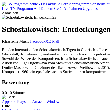
Live-TV
Programm
Auf Deinem Gerät
Aufnahmen
Upgrades
Anmelden
Schostakowitsch: Entdeckunge
Klassische Musik
Facebook
X
E-Mail
Bei den Internationalen Schostakowitsch-Tagen in Gohrisch sollte 
Glücksfall, da mehrere Jugendwerke, die öffentlich noch nie gehört wo
Sowohl der Witwe des Komponisten, Irina Schostakowitsch, als auch
Arbeit von Olga Digonskaya vom Moskauer Schostakowitsch-Archiv di
Dmitry Masleev, der Gewinner des Tschaikowski-Wettbewerbs 2015, er
Komponist 1960 sein epochales achtes Streichquartett komponierte un
Bewertung
0,0
0 Stimmen
Appstore
Playstore
Amazon
Windows
Hilfe