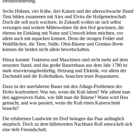
Herausforderung.
Sechs Hühner, vier Kühe, drei Katzen und der altersschwache Hund
Timi bilden zusammen mit Alex und Elvira die Hofgemeinschaft.
Doch die soll noch wachsen. In Zukunft wollen sie sich selbst
versorgen und weitere Mitbewohner für den Hof gewinnen, die
ebenso im Einklang mit Natur und Umwelt leben möchten, vor
allem auch mit anpacken können. Denn die riesigen Felder und
Waldflächen, die Tiere, Ställe, Obst-Bäume und Gemüse-Beete
können die beiden nicht allein bewirtschaften.
Hinzu kommt: Traktoren und Maschinen sind nicht mehr auf dem
neuesten Stand, und das große Bauernhaus aus dem Jahr 1780 ist
stark renovierungsbedürftig. Heizung und Elektrik, vor allem der
Dachstuhl und die Kellerbalken, brauchen teure Reparaturen.
Dazu ist der unerfahrene Bauer mit den Alltags-Problemen des
Hofes konfrontiert: Was tun, wenn die Kuh lahmt? Wie zähmt man
den aggressiven Hahn, wie fällt man die Bäume? Wann wird Heu
gemacht, und was passiert, wenn die Kuh einen Kaiserschnitt
braucht?
Die erfahrenen Landwirte im Dorf beäugen das Paar anfänglich
skeptisch. Doch zu dem hilfsbereiten Nachbarn Rolf entwickelt sich
eine tiefe Freundschaft.