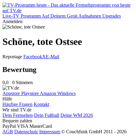
Live-TV
Programm
Auf Deinem Gerät
Aufnahmen
Upgrades
Anmelden
Schöne, tote Ostsee
Reportage
Facebook
X
E-Mail
Bewertung
0,0
0 Stimmen
Appstore
Playstore
Amazon
Windows
Hilfe
Häufige Fragen
Kontakt
Wir sind TV.de
Dein Fernsehen
Dein Fußball
Deine WM 2026
Bequem zahlen
PayPal
VISA
MasterCard
AGB
Datenschutz
Impressum
© Couchfunk GmbH 2011 - 2026