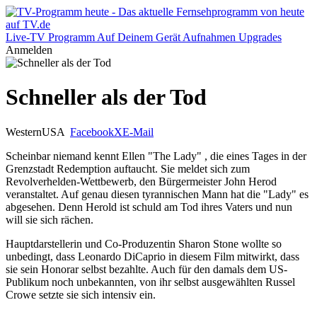
Live-TV
Programm
Auf Deinem Gerät
Aufnahmen
Upgrades
Anmelden
Schneller als der Tod
Western
USA
Facebook
X
E-Mail
Scheinbar niemand kennt Ellen "The Lady" , die eines Tages in der
Grenzstadt Redemption auftaucht. Sie meldet sich zum
Revolverhelden-Wettbewerb, den Bürgermeister John Herod
veranstaltet. Auf genau diesen tyrannischen Mann hat die "Lady" es
abgesehen. Denn Herold ist schuld am Tod ihres Vaters und nun
will sie sich rächen.
Hauptdarstellerin und Co-Produzentin Sharon Stone wollte so
unbedingt, dass Leonardo DiCaprio in diesem Film mitwirkt, dass
sie sein Honorar selbst bezahlte. Auch für den damals dem US-
Publikum noch unbekannten, von ihr selbst ausgewählten Russel
Crowe setzte sie sich intensiv ein.