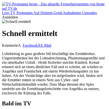
Live-TV
Programm
Auf Deinem Gerät
Aufnahmen
Upgrades
Anmelden
Schnell ermittelt
Krimiserie
A
Facebook
X
E-Mail
Lohnbetrug in ganz großem Stil beschäftigt das Ermittlerduo.
Ungereimtheiten bei der Lohnabrechnung, Phantomangestellte und
ein rätselhafter Unfall - Heidi Hofreiter möchte Klarheit. Kemal
erinnert sich an einen ähnlichen Fall und es scheint, als würden es
Angelika und Franitschek mit einem Wiederholungstäter zu tun
haben. Als der Verdächtige aber tot aufgefunden wird, finden sich
die Ermittler mitten in einem Netz aus Cyber- und
Wirtschaftskriminalität wieder. Dass Maja diesmal den Spies
umdreht um die Ermittlungsfortschritte von Angelika zu nutzen,
erschwert die Klärung des Falls.
Bald im TV