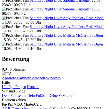
Saturday Night Live: Sabrina Carpenter
12.08.,
23:40 - 00:20 Uhr
Saturday Night Live: Sabrina Carpenter
13.08.,
08:35 - 09:20 Uhr
Saturday Night Live: Amy Poehler / Role Model
14.08., 00:05 - 00:50 Uhr
Saturday Night Live: Amy Poehler / Role Model
14.08., 08:55 - 09:40 Uhr
Saturday Night Live: Melissa McCarthy / Dijon
15.08., 09:45 - 10:30 Uhr
Saturday Night Live: Melissa McCarthy / Dijon
16.08., 01:30 - 02:10 Uhr
Bewertung
0,0
0 Stimmen
Appstore
Playstore
Amazon
Windows
Hilfe
Häufige Fragen
Kontakt
Wir sind TV.de
Dein Fernsehen
Dein Fußball
Deine WM 2026
Bequem zahlen
PayPal
VISA
MasterCard
AGB
Datenschutz
Impressum
© Couchfunk GmbH 2011 - 2026