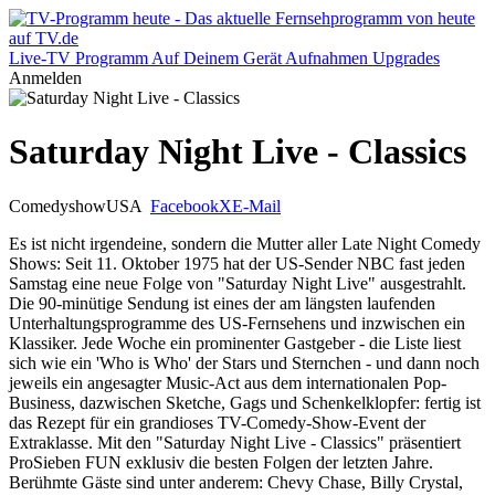
Live-TV
Programm
Auf Deinem Gerät
Aufnahmen
Upgrades
Anmelden
Saturday Night Live - Classics
Comedyshow
USA
Facebook
X
E-Mail
Es ist nicht irgendeine, sondern die Mutter aller Late Night Comedy
Shows: Seit 11. Oktober 1975 hat der US-Sender NBC fast jeden
Samstag eine neue Folge von "Saturday Night Live" ausgestrahlt.
Die 90-minütige Sendung ist eines der am längsten laufenden
Unterhaltungsprogramme des US-Fernsehens und inzwischen ein
Klassiker. Jede Woche ein prominenter Gastgeber - die Liste liest
sich wie ein 'Who is Who' der Stars und Sternchen - und dann noch
jeweils ein angesagter Music-Act aus dem internationalen Pop-
Business, dazwischen Sketche, Gags und Schenkelklopfer: fertig ist
das Rezept für ein grandioses TV-Comedy-Show-Event der
Extraklasse. Mit den "Saturday Night Live - Classics" präsentiert
ProSieben FUN exklusiv die besten Folgen der letzten Jahre.
Berühmte Gäste sind unter anderem: Chevy Chase, Billy Crystal,