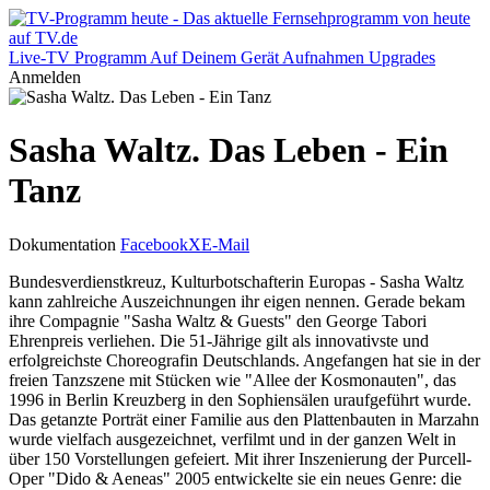
Live-TV
Programm
Auf Deinem Gerät
Aufnahmen
Upgrades
Anmelden
Sasha Waltz. Das Leben - Ein
Tanz
Dokumentation
Facebook
X
E-Mail
Bundesverdienstkreuz, Kulturbotschafterin Europas - Sasha Waltz
kann zahlreiche Auszeichnungen ihr eigen nennen. Gerade bekam
ihre Compagnie "Sasha Waltz & Guests" den George Tabori
Ehrenpreis verliehen. Die 51-Jährige gilt als innovativste und
erfolgreichste Choreografin Deutschlands. Angefangen hat sie in der
freien Tanzszene mit Stücken wie "Allee der Kosmonauten", das
1996 in Berlin Kreuzberg in den Sophiensälen uraufgeführt wurde.
Das getanzte Porträt einer Familie aus den Plattenbauten in Marzahn
wurde vielfach ausgezeichnet, verfilmt und in der ganzen Welt in
über 150 Vorstellungen gefeiert. Mit ihrer Inszenierung der Purcell-
Oper "Dido & Aeneas" 2005 entwickelte sie ein neues Genre: die