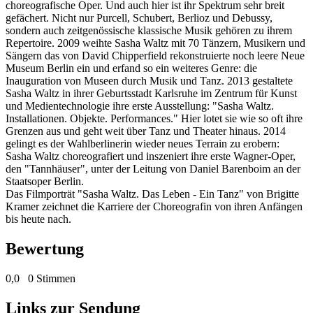
choreografische Oper. Und auch hier ist ihr Spektrum sehr breit
gefächert. Nicht nur Purcell, Schubert, Berlioz und Debussy,
sondern auch zeitgenössische klassische Musik gehören zu ihrem
Repertoire. 2009 weihte Sasha Waltz mit 70 Tänzern, Musikern und
Sängern das von David Chipperfield rekonstruierte noch leere Neue
Museum Berlin ein und erfand so ein weiteres Genre: die
Inauguration von Museen durch Musik und Tanz. 2013 gestaltete
Sasha Waltz in ihrer Geburtsstadt Karlsruhe im Zentrum für Kunst
und Medientechnologie ihre erste Ausstellung: "Sasha Waltz.
Installationen. Objekte. Performances." Hier lotet sie wie so oft ihre
Grenzen aus und geht weit über Tanz und Theater hinaus. 2014
gelingt es der Wahlberlinerin wieder neues Terrain zu erobern:
Sasha Waltz choreografiert und inszeniert ihre erste Wagner-Oper,
den "Tannhäuser", unter der Leitung von Daniel Barenboim an der
Staatsoper Berlin.
Das Filmporträt "Sasha Waltz. Das Leben - Ein Tanz" von Brigitte
Kramer zeichnet die Karriere der Choreografin von ihren Anfängen
bis heute nach.
Bewertung
0,0
0 Stimmen
Links zur Sendung