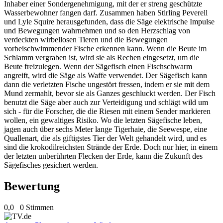
Inhaber einer Sondergenehmigung, mit der er streng geschützte
Wasserbewohner fangen darf. Zusammen haben Stirling Peverell
und Lyle Squire herausgefunden, dass die Säge elektrische Impulse
und Bewegungen wahrnehmen und so den Herzschlag von
verdeckten wirbellosen Tieren und die Bewegungen
vorbeischwimmender Fische erkennen kann. Wenn die Beute im
Schlamm vergraben ist, wird sie als Rechen eingesetzt, um die
Beute freizulegen. Wenn der Sägefisch einen Fischschwarm
angreift, wird die Säge als Waffe verwendet. Der Sägefisch kann
dann die verletzten Fische ungestört fressen, indem er sie mit dem
Mund zermahlt, bevor sie als Ganzes geschluckt werden. Der Fisch
benutzt die Säge aber auch zur Verteidigung und schlägt wild um
sich - für die Forscher, die die Riesen mit einem Sender markieren
wollen, ein gewaltiges Risiko. Wo die letzten Sägefische leben,
jagen auch über sechs Meter lange Tigerhaie, die Seewespe, eine
Quallenart, die als giftigstes Tier der Welt gehandelt wird, und es
sind die krokodilreichsten Strände der Erde. Doch nur hier, in einem
der letzten unberührten Flecken der Erde, kann die Zukunft des
Sägefisches gesichert werden.
Bewertung
0,0
0 Stimmen