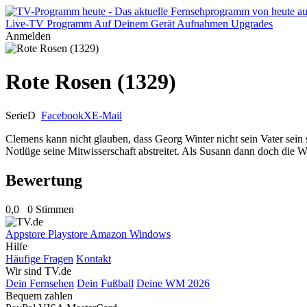
Live-TV
Programm
Auf Deinem Gerät
Aufnahmen
Upgrades
Anmelden
Rote Rosen (1329)
Serie
D
Facebook
X
E-Mail
Clemens kann nicht glauben, dass Georg Winter nicht sein Vater sei
Notlüge seine Mitwisserschaft abstreitet. Als Susann dann doch die W
Bewertung
0,0
0 Stimmen
Appstore
Playstore
Amazon
Windows
Hilfe
Häufige Fragen
Kontakt
Wir sind TV.de
Dein Fernsehen
Dein Fußball
Deine WM 2026
Bequem zahlen