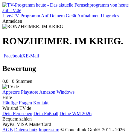
Live-TV
Programm
Auf Deinem Gerät
Aufnahmen
Upgrades
Anmelden
RONZHEIMER. IM KRIEG.
Facebook
X
E-Mail
Bewertung
0,0
0 Stimmen
Appstore
Playstore
Amazon
Windows
Hilfe
Häufige Fragen
Kontakt
Wir sind TV.de
Dein Fernsehen
Dein Fußball
Deine WM 2026
Bequem zahlen
PayPal
VISA
MasterCard
AGB
Datenschutz
Impressum
© Couchfunk GmbH 2011 - 2026