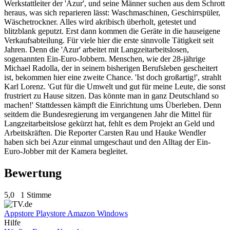
Werkstattleiter der 'Azur', und seine Männer suchen aus dem Schrott
heraus, was sich reparieren lässt: Waschmaschinen, Geschirrspüler,
Wäschetrockner. Alles wird akribisch überholt, getestet und
blitzblank geputzt. Erst dann kommen die Geräte in die hauseigene
Verkaufsabteilung. Für viele hier die erste sinnvolle Tätigkeit seit
Jahren. Denn die 'Azur' arbeitet mit Langzeitarbeitslosen,
sogenannten Ein-Euro-Jobbern. Menschen, wie der 28-jährige
Michael Radolla, der in seinem bisherigen Berufsleben gescheitert
ist, bekommen hier eine zweite Chance. 'Ist doch großartig!', strahlt
Karl Lorenz. 'Gut für die Umwelt und gut für meine Leute, die sonst
frustriert zu Hause sitzen. Das könnte man in ganz Deutschland so
machen!' Stattdessen kämpft die Einrichtung ums Überleben. Denn
seitdem die Bundesregierung im vergangenen Jahr die Mittel für
Langzeitarbeitslose gekürzt hat, fehlt es dem Projekt an Geld und
Arbeitskräften. Die Reporter Carsten Rau und Hauke Wendler
haben sich bei Azur einmal umgeschaut und den Alltag der Ein-
Euro-Jobber mit der Kamera begleitet.
Bewertung
5,0
1 Stimme
Appstore
Playstore
Amazon
Windows
Hilfe