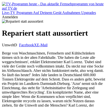
Live-TV
Programm
Auf Deinem Gerät
Aufnahmen
Upgrades
Anmelden
Repariert statt aussortiert
Umwelt
D
Facebook
X
E-Mail
Berge von Waschmaschinen, Fernsehern und Kühlschränken
türmen sich in der alten Fabrikhalle. 'Die haben die Leute alle
weggeschmissen', erklärt Elektromeister Karl Lorenz. 'Dabei sind
viele der Geräte noch vollkommen intakt. Da steckt nur eine Socke
im Abflussschlauch. Aber nichts funktioniert mehr, also weg damit.
So läuft das heute!' Jedes Jahr landen in Deutschland 600.000
Tonnen Elektrogeräte auf dem Schrott. Dass es anders geht, beweist
ein Projekt im Landkreis Darmstadt-Dieburg. 'Azur' nennt sich die
Einrichtung, das steht für 'Arbeitsinitiative für Zerlegung und
umweltgerechtes Recycling'. Ein komplizierter Name, aber eine
simple Idee: Wenn die Kommunen schon verpflichtet sind,
Elektrogeräte recyceln zu lassen, warum nicht Nutzen daraus
ziehen, für die Umwelt und die Menschen? Karl Lorenz, der