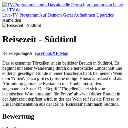
Live-TV
Programm
Auf Deinem Gerät
Aufnahmen
Upgrades
Anmelden
Reisezeit - Südtirol
Reisereportage
A
Facebook
X
E-Mail
Das sogenannte Törgellen ist ein beliebter Brauch in Südtirol. Es
beginnt mit einer Wanderung durch die herbstliche Landschaft und
endet in geselliger Runde in einer Buschenschank bei neuem Wein,
dem 'Nuien'. Dazu gibt es typische deftige Hausmannskost und als
Abrundung gebratene Kastanien mit Traubenmost, dem
sogenannten Suser. Der Begriff 'Törgellen' leitet sich vom
lateinischen Wort 'torcolum' für 'Presse' ab - weil dieser Brauch in
der Jahreszeit gepflegt wird, in der der Wein reif für die Presse ist.
Die Dokumentation aus der Reihe 'Reisezeit' führt nach Südtirol.
Bewertung