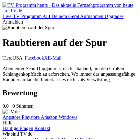
Live-TV
Programm
Auf Deinem Gerät
Aufnahmen
Upgrades
Anmelden
Raubtieren auf der Spur
Tiere
USA
Facebook
X
E-Mail
Abenteurer Sean Duggan reist nach Thailand, um den Großen
Schlangenkopffisch zu erforschen. Wo immer das anpassungsfähige
Raubtier auftaucht, hinterlässt es nichts als Verwüstung.
Bewertung
0,0
0 Stimmen
Appstore
Playstore
Amazon
Windows
Hilfe
Häufige Fragen
Kontakt
Wir sind TV.de