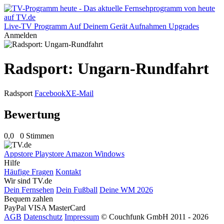
Live-TV
Programm
Auf Deinem Gerät
Aufnahmen
Upgrades
Anmelden
Radsport: Ungarn-Rundfahrt
Radsport
Facebook
X
E-Mail
Bewertung
0,0
0 Stimmen
Appstore
Playstore
Amazon
Windows
Hilfe
Häufige Fragen
Kontakt
Wir sind TV.de
Dein Fernsehen
Dein Fußball
Deine WM 2026
Bequem zahlen
PayPal
VISA
MasterCard
AGB
Datenschutz
Impressum
© Couchfunk GmbH 2011 - 2026