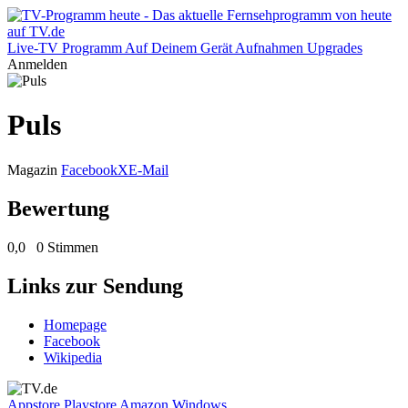
Live-TV
Programm
Auf Deinem Gerät
Aufnahmen
Upgrades
Anmelden
Puls
Magazin
Facebook
X
E-Mail
Bewertung
0,0
0 Stimmen
Links zur Sendung
Homepage
Facebook
Wikipedia
Appstore
Playstore
Amazon
Windows