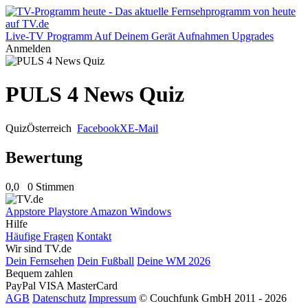
Live-TV
Programm
Auf Deinem Gerät
Aufnahmen
Upgrades
Anmelden
PULS 4 News Quiz
Quiz
Österreich
Facebook
X
E-Mail
Bewertung
0,0
0 Stimmen
Appstore
Playstore
Amazon
Windows
Hilfe
Häufige Fragen
Kontakt
Wir sind TV.de
Dein Fernsehen
Dein Fußball
Deine WM 2026
Bequem zahlen
PayPal
VISA
MasterCard
AGB
Datenschutz
Impressum
© Couchfunk GmbH 2011 - 2026