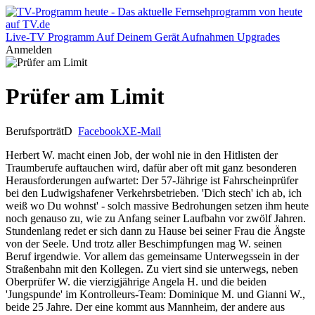
Live-TV
Programm
Auf Deinem Gerät
Aufnahmen
Upgrades
Anmelden
Prüfer am Limit
Berufsporträt
D
Facebook
X
E-Mail
Herbert W. macht einen Job, der wohl nie in den Hitlisten der
Traumberufe auftauchen wird, dafür aber oft mit ganz besonderen
Herausforderungen aufwartet: Der 57-Jährige ist Fahrscheinprüfer
bei den Ludwigshafener Verkehrsbetrieben. 'Dich stech' ich ab, ich
weiß wo Du wohnst' - solch massive Bedrohungen setzen ihm heute
noch genauso zu, wie zu Anfang seiner Laufbahn vor zwölf Jahren.
Stundenlang redet er sich dann zu Hause bei seiner Frau die Ängste
von der Seele. Und trotz aller Beschimpfungen mag W. seinen
Beruf irgendwie. Vor allem das gemeinsame Unterwegssein in der
Straßenbahn mit den Kollegen. Zu viert sind sie unterwegs, neben
Oberprüfer W. die vierzigjährige Angela H. und die beiden
'Jungspunde' im Kontrolleurs-Team: Dominique M. und Gianni W.,
beide 25 Jahre. Der eine kommt aus Mannheim, der andere aus