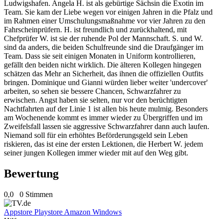
Ludwigshafen. Angela H. ist als gebürtige Sächsin die Exotin im
Team. Sie kam der Liebe wegen vor einigen Jahren in die Pfalz und
im Rahmen einer Umschulungsmaßnahme vor vier Jahren zu den
Fahrscheinprüfern. H. ist freundlich und zurückhaltend, mit
Chefprüfer W. ist sie der ruhende Pol der Mannschaft. S. und W.
sind da anders, die beiden Schulfreunde sind die Draufgänger im
Team. Dass sie seit einigen Monaten in Uniform kontrollieren,
gefällt den beiden nicht wirklich. Die älteren Kollegen hingegen
schätzen das Mehr an Sicherheit, das ihnen die offiziellen Outfits
bringen. Dominique und Gianni würden lieber weiter 'undercover'
arbeiten, so sehen sie bessere Chancen, Schwarzfahrer zu
erwischen. Angst haben sie selten, nur vor den berüchtigten
Nachtfahrten auf der Linie 1 ist allen bis heute mulmig. Besonders
am Wochenende kommt es immer wieder zu Übergriffen und im
Zweifelsfall lassen sie aggressive Schwarzfahrer dann auch laufen.
Niemand soll für ein erhöhtes Beförderungsgeld sein Leben
riskieren, das ist eine der ersten Lektionen, die Herbert W. jedem
seiner jungen Kollegen immer wieder mit auf den Weg gibt.
Bewertung
0,0
0 Stimmen
Appstore
Playstore
Amazon
Windows