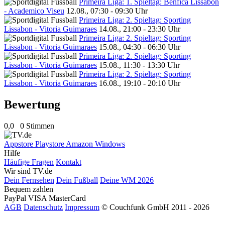
Primeira Liga: 1. Spieltag: Benfica Lissabon
- Academico Viseu
12.08., 07:30 - 09:30 Uhr
Primeira Liga: 2. Spieltag: Sporting
Lissabon - Vitoria Guimaraes
14.08., 21:00 - 23:30 Uhr
Primeira Liga: 2. Spieltag: Sporting
Lissabon - Vitoria Guimaraes
15.08., 04:30 - 06:30 Uhr
Primeira Liga: 2. Spieltag: Sporting
Lissabon - Vitoria Guimaraes
15.08., 11:30 - 13:30 Uhr
Primeira Liga: 2. Spieltag: Sporting
Lissabon - Vitoria Guimaraes
16.08., 19:10 - 20:10 Uhr
Bewertung
0,0
0 Stimmen
Appstore
Playstore
Amazon
Windows
Hilfe
Häufige Fragen
Kontakt
Wir sind TV.de
Dein Fernsehen
Dein Fußball
Deine WM 2026
Bequem zahlen
PayPal
VISA
MasterCard
AGB
Datenschutz
Impressum
© Couchfunk GmbH 2011 - 2026