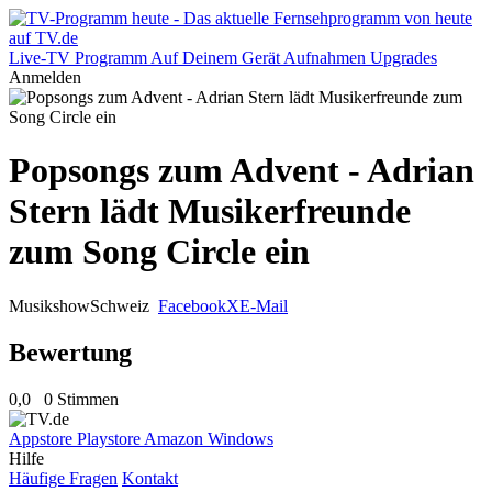
Live-TV
Programm
Auf Deinem Gerät
Aufnahmen
Upgrades
Anmelden
Popsongs zum Advent - Adrian
Stern lädt Musikerfreunde
zum Song Circle ein
Musikshow
Schweiz
Facebook
X
E-Mail
Bewertung
0,0
0 Stimmen
Appstore
Playstore
Amazon
Windows
Hilfe
Häufige Fragen
Kontakt