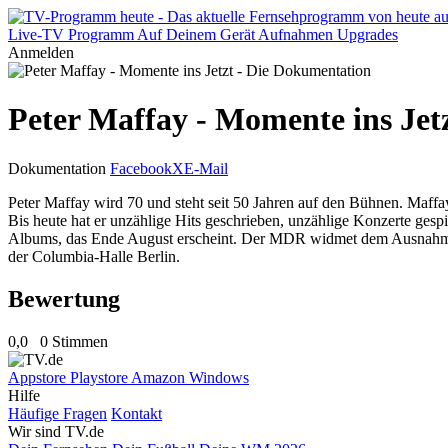
Live-TV
Programm
Auf Deinem Gerät
Aufnahmen
Upgrades
Anmelden
Peter Maffay - Momente ins Jet
Dokumentation
Facebook
X
E-Mail
Peter Maffay wird 70 und steht seit 50 Jahren auf den Bühnen. Maff
Bis heute hat er unzählige Hits geschrieben, unzählige Konzerte gespie
Albums, das Ende August erscheint. Der MDR widmet dem Ausnahmekü
der Columbia-Halle Berlin.
Bewertung
0,0
0 Stimmen
Appstore
Playstore
Amazon
Windows
Hilfe
Häufige Fragen
Kontakt
Wir sind TV.de