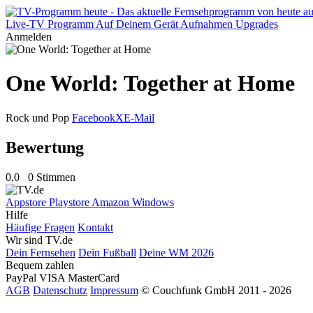
Live-TV
Programm
Auf Deinem Gerät
Aufnahmen
Upgrades
Anmelden
One World: Together at Home
Rock und Pop
Facebook
X
E-Mail
Bewertung
0,0
0 Stimmen
Appstore
Playstore
Amazon
Windows
Hilfe
Häufige Fragen
Kontakt
Wir sind TV.de
Dein Fernsehen
Dein Fußball
Deine WM 2026
Bequem zahlen
PayPal
VISA
MasterCard
AGB
Datenschutz
Impressum
© Couchfunk GmbH 2011 - 2026