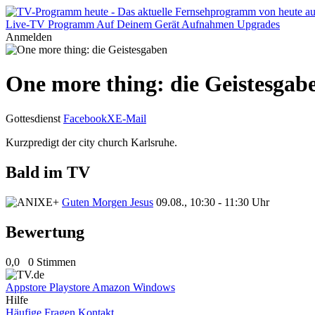
Live-TV
Programm
Auf Deinem Gerät
Aufnahmen
Upgrades
Anmelden
One more thing: die Geistesgab
Gottesdienst
Facebook
X
E-Mail
Kurzpredigt der city church Karlsruhe.
Bald im TV
Guten Morgen Jesus
09.08., 10:30 - 11:30 Uhr
Bewertung
0,0
0 Stimmen
Appstore
Playstore
Amazon
Windows
Hilfe
Häufige Fragen
Kontakt