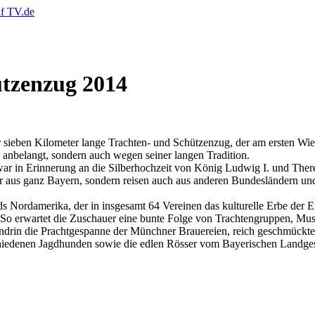
ützenzug 2014
sieben Kilometer lange Trachten- und Schützenzug, der am ersten Wies
e anbelangt, sondern auch wegen seiner langen Tradition.
war in Erinnerung an die Silberhochzeit von König Ludwig I. und Ther
aus ganz Bayern, sondern reisen auch aus anderen Bundesländern und e
 Nordamerika, der in insgesamt 64 Vereinen das kulturelle Erbe der E
So erwartet die Zuschauer eine bunte Folge von Trachtengruppen, Mus
drin die Prachtgespanne der Münchner Brauereien, reich geschmückte
iedenen Jagdhunden sowie die edlen Rösser vom Bayerischen Landgestüt