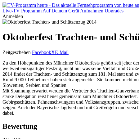
Live-TV
Programm
Auf Deinem Gerät
Aufnahmen
Upgrades
Anmelden
Oktoberfest Trachten- und Sch
Zeitgeschehen
Facebook
X
E-Mail
Zu den Höhepunkten des Münchner Oktoberfests gehört seit jeher der 
weltweit einzigartiger Festzug, nicht nur was seine Vielfalt und Größ
2014 findet der Trachten- und Schützenzug zum 181. Mal statt und z
Rund 9.000 Teilnehmer haben sich angemeldet. Sie kommen nicht nur 
Slowenien, Serbien und Spanien.
Mit Spannung erwartet werden die Vertreter des Trachten-Gauverbands
starke Delegation reist heuer gemeinsam zum Münchner Oktoberfest. 
Gebirgsschützen, Fahnenschwingern und Volkstanzgruppen, zwischen
zeigen. Auch der Bayerische Jagdverband mit Greifvögeln und versch
dabei.
Bewertung