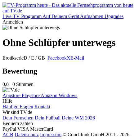
Live-TV
Programm
Auf Deinem Gerät
Aufnahmen
Upgrades
Anmelden
Ohne Schlüpfer unterwegs
Erotikserie
D / E / GB
Facebook
X
E-Mail
Bewertung
0,0
0 Stimmen
Appstore
Playstore
Amazon
Windows
Hilfe
Häufige Fragen
Kontakt
Wir sind TV.de
Dein Fernsehen
Dein Fußball
Deine WM 2026
Bequem zahlen
PayPal
VISA
MasterCard
AGB
Datenschutz
Impressum
© Couchfunk GmbH 2011 - 2026