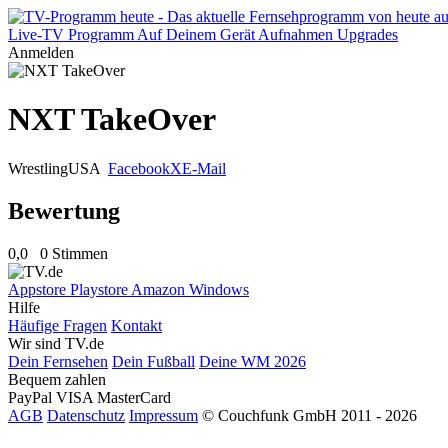
Live-TV
Programm
Auf Deinem Gerät
Aufnahmen
Upgrades
Anmelden
NXT TakeOver
Wrestling
USA
Facebook
X
E-Mail
Bewertung
0,0
0 Stimmen
Appstore
Playstore
Amazon
Windows
Hilfe
Häufige Fragen
Kontakt
Wir sind TV.de
Dein Fernsehen
Dein Fußball
Deine WM 2026
Bequem zahlen
PayPal
VISA
MasterCard
AGB
Datenschutz
Impressum
© Couchfunk GmbH 2011 - 2026